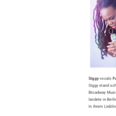
Siggy
vocals
F
Siggy stand sc
Broadway Music
landete in Berli
In ihrem Liebli