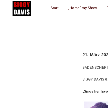
Start
„Home“ my Show​
21. März 20
BADENSCHER 
SIGGY DAVIS & 
„Sings her favo