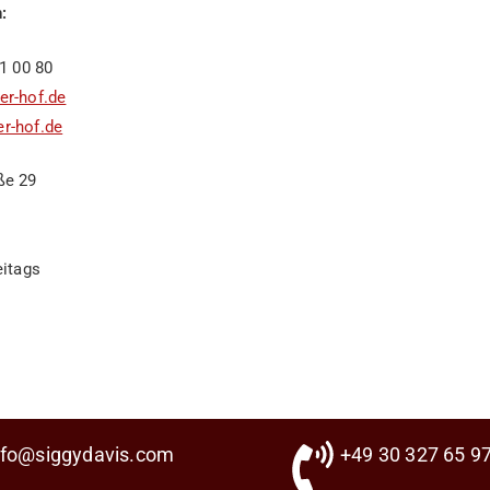
:
1 00 80
r-hof.de
r-hof.de
ße 29
eitags
nfo@siggydavis.com
+49 30 327 65 97